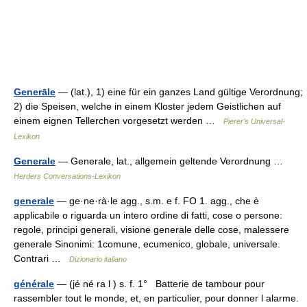
Generāle
— (lat.), 1) eine für ein ganzes Land gültige Verordnung;
2) die Speisen, welche in einem Kloster jedem Geistlichen auf
einem eignen Tellerchen vorgesetzt werden …
Pierer's Universal-
Lexikon
Generale
— Generale, lat., allgemein geltende Verordnung …
Herders Conversations-Lexikon
generale
— ge·ne·rà·le agg., s.m. e f. FO 1. agg., che è
applicabile o riguarda un intero ordine di fatti, cose o persone:
regole, principi generali, visione generale delle cose, malessere
generale Sinonimi: 1comune, ecumenico, globale, universale.
Contrari …
Dizionario italiano
générale
— (jé né ra l ) s. f. 1° Batterie de tambour pour
rassembler tout le monde, et, en particulier, pour donner l alarme.