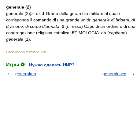
————————
generale (2)
generale (2)}
s. m.
1
Grado della gerarchia militare al quale
corrisponde il comando di una grande unità:
generale di brigata
,
di
divisione
,
di corpo d'armata
.
2
(
f.
-essa
) Capo di un ordine o di una
congregazione religiosa cattolica. ETIMOLOGIA: da (
capitano
)
generale
(1).
Enciclopedia di italiano
.
2013
.
Игры ⚽
Нужно сделать НИР?
generalato
generalesco