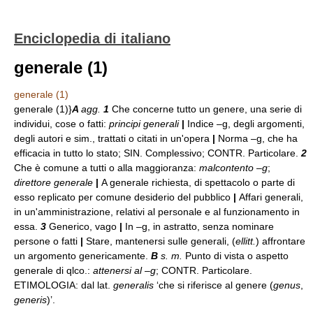
Enciclopedia di italiano
generale (1)
generale (1)
generale (1)}
A
agg.
1
Che concerne tutto un genere, una serie di
individui, cose o fatti:
principi generali
|
Indice –g, degli argomenti,
degli autori e sim., trattati o citati in un'opera
|
Norma –g, che ha
efficacia in tutto lo stato; SIN. Complessivo; CONTR. Particolare.
2
Che è comune a tutti o alla maggioranza:
malcontento –g
;
direttore generale
|
A generale richiesta, di spettacolo o parte di
esso replicato per comune desiderio del pubblico
|
Affari generali,
in un'amministrazione, relativi al personale e al funzionamento in
essa.
3
Generico, vago
|
In –g, in astratto, senza nominare
persone o fatti
|
Stare, mantenersi sulle generali, (
ellitt.
) affrontare
un argomento genericamente.
B
s. m.
Punto di vista o aspetto
generale di qlco.:
attenersi al –g
; CONTR. Particolare.
ETIMOLOGIA: dal lat.
generalis
‘che si riferisce al genere (
genus
,
generis
)’.