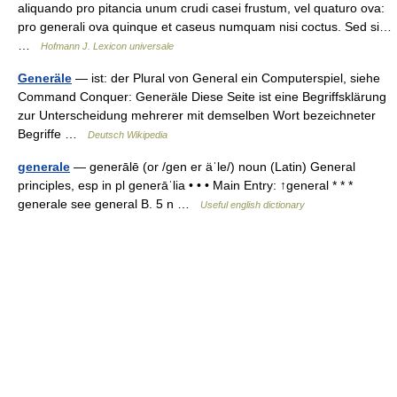
aliquando pro pitancia unum crudi casei frustum, vel quaturo ova:
pro generali ova quinque et caseus numquam nisi coctus. Sed si…
…
Hofmann J. Lexicon universale
Generäle
— ist: der Plural von General ein Computerspiel, siehe
Command Conquer: Generäle Diese Seite ist eine Begriffsklärung
zur Unterscheidung mehrerer mit demselben Wort bezeichneter
Begriffe …
Deutsch Wikipedia
generale
— generālē (or /gen er äˈle/) noun (Latin) General
principles, esp in pl generāˈlia • • • Main Entry: ↑general * * *
generale see general B. 5 n …
Useful english dictionary